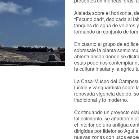
presentes chimeneas, eras, alji
Aislada sobre el horizonte,
“Fecundidad”, dedicada al la
tanques de agua de veleros y
formando un conjunto de form
En cuanto al grupo de edifi
sobresale la planta semicircul
abierta desde donde se distr
estas podemos contemplar nu
la cultura insular y la agricult
La Casa-Museo del Campesin
lúcida y vanguardista sobre la
renovada vigencia debido, sob
tradicional y lo moderno.
Continuando un proyecto ela
fallecimiento, se añadieron o
el interior de una antigua can
dirigidas por Ildefonso Aguil
nuevas zonas con usos especí