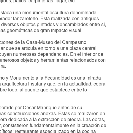
bes, patios, carpinterías, lagar, etc.
 destaca una monumental escultura denominada
brador lanzaroteño. Está realizada con antiguos
 diversos objetos pintados y ensamblados entre sí,
as geométricas de gran impacto visual.
caciones de la Casa-Museo del Campesino
ar que se articula en torno a una plaza central
ibuyen numerosas dependencias. En el interior de
merosos objetos y herramientas relacionados con
ura.
o y Monumento a la Fecundidad es una mirada
 arquitectura insular y que, en la actualidad, cobra
re todo, al puente que establece entre lo
borado por César Manrique antes de su
tras construcciones anexas. Estas se realizaron en
tera dedicada a la extracción de piedra. Las obras,
ar, consistieron fundamentalmente en la creación de
ficos: restaurante especializado en la cocina