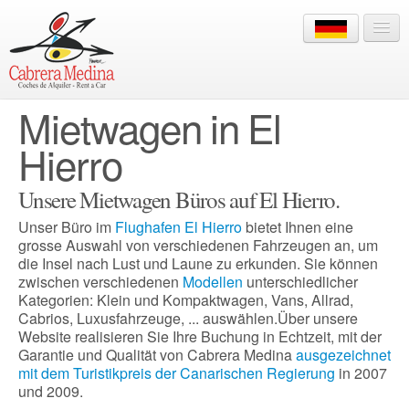
Mietwagen in El
+34 928 822 910
Hierro
LOGIN
Unsere Mietwagen Büros auf El Hierro.
Unser Büro im
Flughafen El Hierro
bietet Ihnen eine
grosse Auswahl von verschiedenen Fahrzeugen an, um
HOME
die Insel nach Lust und Laune zu erkunden. Sie können
zwischen verschiedenen
Modellen
unterschiedlicher
BÜROS
Kategorien: Klein und Kompaktwagen, Vans, Allrad,
Cabrios, Luxusfahrzeuge, ... auswählen.Über unsere
FAHRZEUGFLOTTE
Website realisieren Sie Ihre Buchung in Echtzeit, mit der
Garantie und Qualität von Cabrera Medina
ausgezeichnet
RESERVIERUNG
mit dem Turistikpreis der Canarischen Regierung
in 2007
und 2009.
INFO